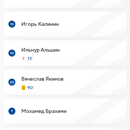
Игорь Калинин
13
Ильнур Альшин
10
73’
Вячеслав Якимов
23
90’
Мохамед Брахими
7