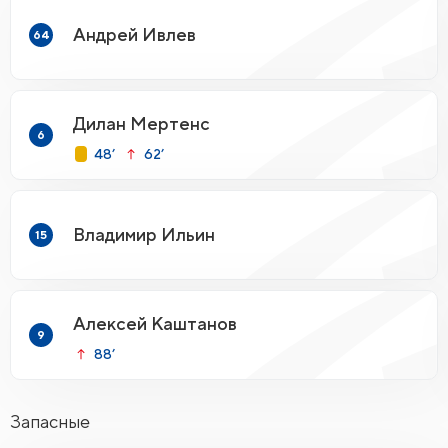
Андрей Ивлев
64
Дилан Мертенс
6
48’
62’
Владимир Ильин
15
Алексей Каштанов
9
88’
Запасные