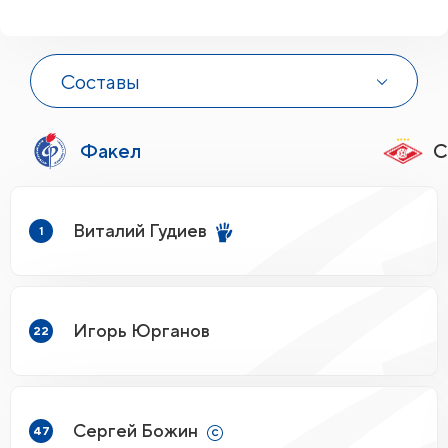
Составы
Факел
С
Виталий Гудиев
1
Игорь Юрганов
22
Сергей Божин
47