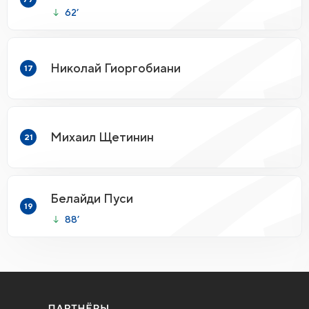
62’
Николай Гиоргобиани
17
Михаил Щетинин
21
Белайди Пуси
19
88’