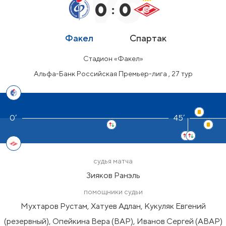
0
0
:
Факел
Спартак
Стадион «Факел»
Альфа-Банк Российская Премьер-лига , 27 тур
45’
судья матча
Зияков Ранэль
помощники судьи
Мухтаров Рустам, Хатуев Адлан, Кукуляк Евгений
(резервный), Опейкина Вера (ВАР), Иванов Сергей (АВАР)