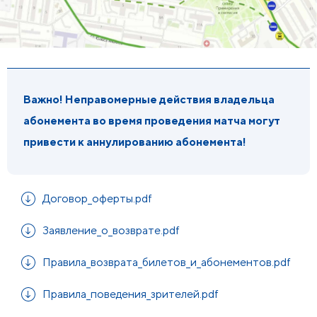
Важно! Неправомерные действия владельца
абонемента во время проведения матча могут
привести к аннулированию абонемента!
Договор_оферты.pdf
Заявление_о_возврате.pdf
Правила_возврата_билетов_и_абонементов.pdf
Правила_поведения_зрителей.pdf