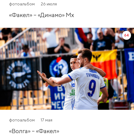
фотоальбом
26 июля
«Факел» – «Динамо» Мх
64
фотоальбом
17 мая
«Волга» – «Факел»