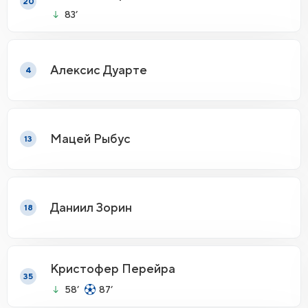
20
83’
Алексис Дуарте
4
Мацей Рыбус
13
Даниил Зорин
18
Кристофер Перейра
35
58’
87’