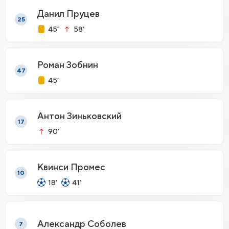
Данил Пруцев
25
45’
58’
Роман Зобнин
47
45’
Антон Зиньковский
17
90’
Квинси Промес
10
18’
41’
Александр Соболев
7