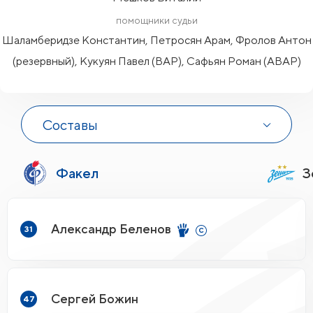
помощники судьи
Шаламберидзе Константин, Петросян Арам, Фролов Антон
(резервный), Кукуян Павел (ВАР), Сафьян Роман (АВАР)
Составы
Факел
З
Александр Беленов
31
Сергей Божин
47