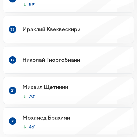
59’
Ираклий Квеквескири
33
Николай Гиоргобиани
17
Михаил Щетинин
21
70’
Мохамед Брахими
7
46’