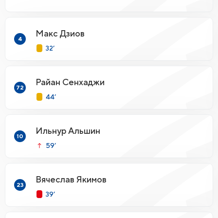
Макс Дзиов
4
32’
Райан Сенхаджи
72
44’
Ильнур Альшин
10
59’
Вячеслав Якимов
23
39’