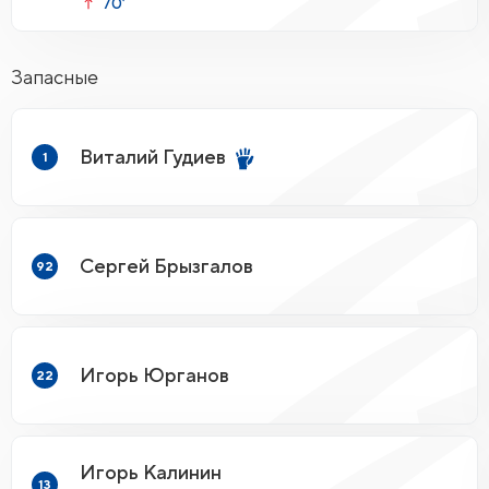
70’
Запасные
Виталий Гудиев
1
Сергей Брызгалов
92
Игорь Юрганов
22
Игорь Калинин
13