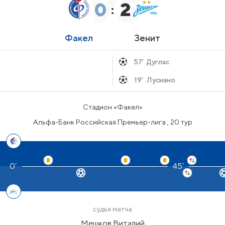
0
2
:
Факел
Зенит
57’
Дуглас
19’
Лусиано
Стадион «Факел»
Альфа-Банк Российская Премьер-лига , 20 тур
45’
судья матча
Мешков Виталий