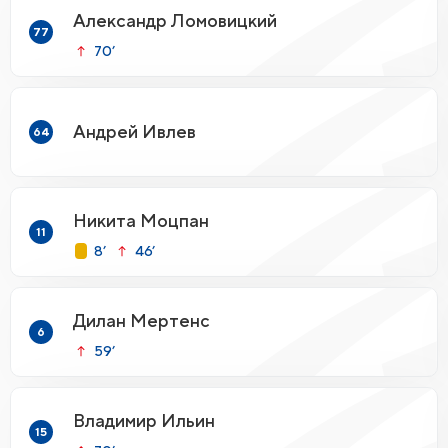
Александр Ломовицкий
77
70’
Андрей Ивлев
64
Никита Моцпан
11
8’
46’
Дилан Мертенс
6
59’
Владимир Ильин
15