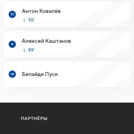
Антон Ковалёв
71
70’
Алексей Каштанов
9
59’
Белайди Пуси
19