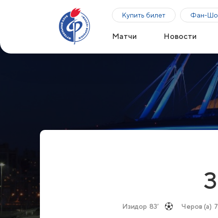
Купить билет
Фан-Шо
Матчи
Новости
З
Изидор
83’
Черов (а)
7