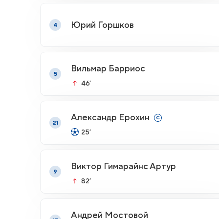
Юрий Горшков
4
Вильмар Барриос
5
46’
Александр Ерохин
21
25’
Виктор Гимарайнс Артур
9
82’
Андрей Мостовой