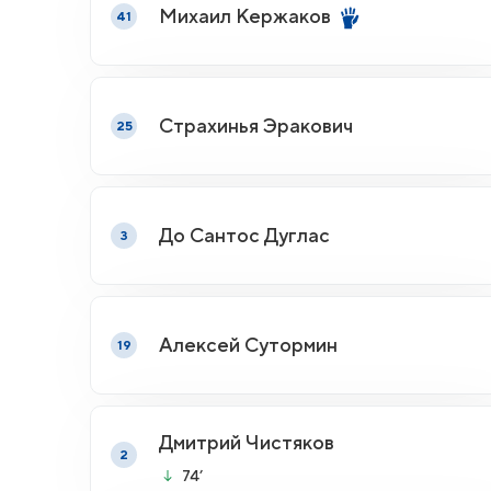
Михаил Кержаков
41
Страхинья Эракович
25
До Сантос Дуглас
3
Алексей Сутормин
19
Дмитрий Чистяков
2
74’