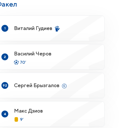
Факел
Виталий Гудиев
1
Василий Черов
2
70’
Сергей Брызгалов
92
Макс Дзиов
4
9’