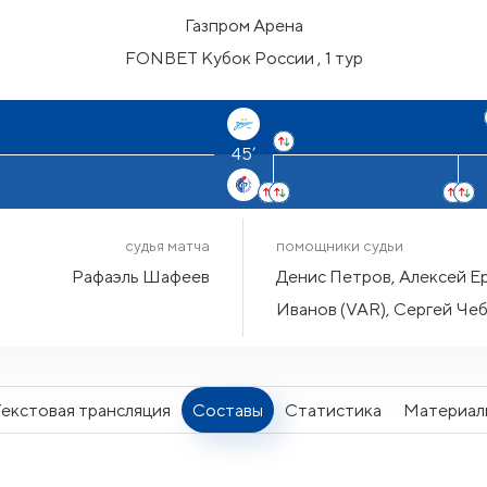
Газпром Арена
FONBET Кубок России , 1 тур
45’
судья матча
помощники судьи
Рафаэль Шафеев
Денис Петров, Алексей Ер
Иванов (VAR), Сергей Че
Текстовая трансляция
Составы
Статистика
Материал