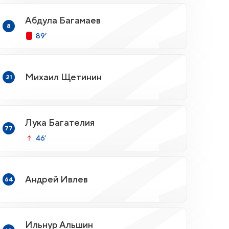
Абдула Багамаев
8
89’
Михаил Щетинин
21
Лука Багателия
77
46’
Андрей Ивлев
64
Ильнур Альшин