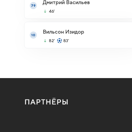
Дмитрий Васильев
79
46’
Вильсон Изидор
10
82’
83’