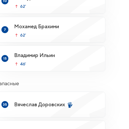
10
62’
Мохамед Брахими
7
62’
Владимир Ильин
15
46’
апасные
Вячеслав Доровских
35