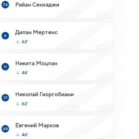
Райан Сенхаджи
72
Дилан Мертенс
6
62’
Никита Моцпан
11
46’
Николай Гиоргобиани
17
62’
Евгений Марков
20
46’