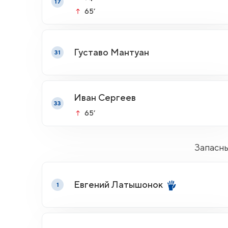
17
65’
Густаво Мантуан
31
Иван Сергеев
33
65’
Запасн
Евгений Латышонок
1