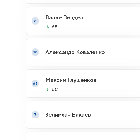
Валле Вендел
8
65’
Александр Коваленко
18
Максим Глушенков
67
65’
Зелимхан Бакаев
7