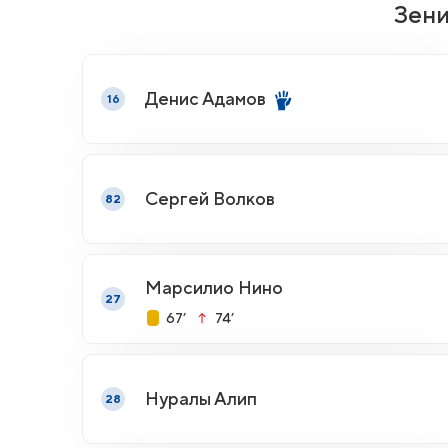
Зен
Денис Адамов
16
Сергей Волков
82
Марсилио Нино
27
67’
74’
Нуралы Алип
28