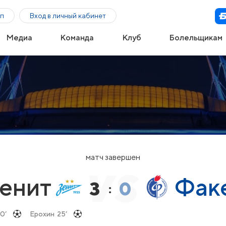
п
Вход в личный кабинет
Медиа
Команда
Клуб
Болельщикам
матч завершен
енит
Фак
3
0
:
0’
Ерохин
25’