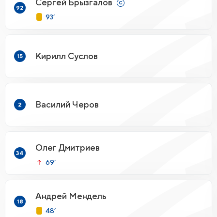
Сергей Брызгалов
92
93’
Кирилл Суслов
15
Василий Черов
2
Олег Дмитриев
34
69’
Андрей Мендель
18
48’