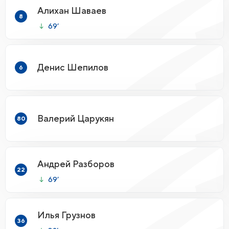
Алихан Шаваев
8
69’
Денис Шепилов
6
Валерий Царукян
80
Андрей Разборов
22
69’
Илья Грузнов
36