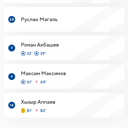
Руслан Магаль
28
Роман Акбашев
7
32’
39’
Максим Максимов
9
61’
69’
Хызыр Аппаев
14
81’
82’