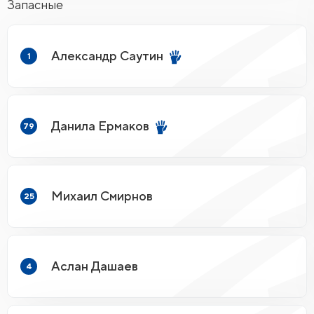
Запасные
Александр Саутин
1
Данила Ермаков
79
Михаил Смирнов
25
Аслан Дашаев
4