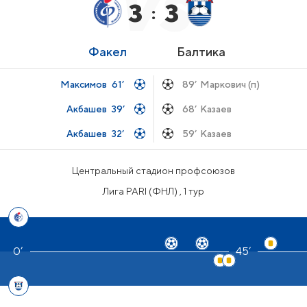
3
3
:
Факел
Балтика
Максимов
61’
89’
Маркович (п)
Акбашев
39’
68’
Казаев
Акбашев
32’
59’
Казаев
Центральный стадион профсоюзов
Лига PARI (ФНЛ) , 1 тур
45’