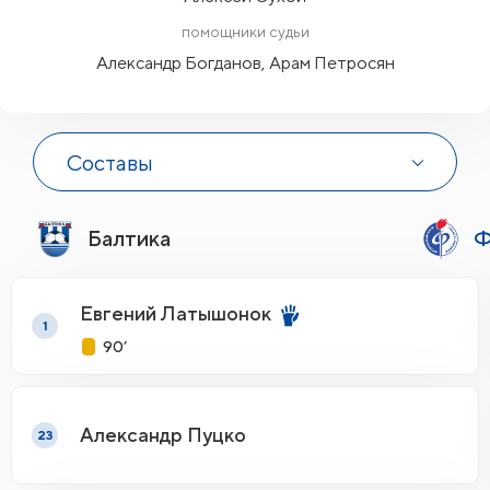
помощники судьи
Александр Богданов, Арам Петросян
Составы
Балтика
Ф
Евгений Латышонок
1
90’
Александр Пуцко
23