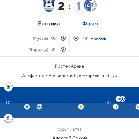
2
1
:
Балтика
Факел
Мусаев
48’
14’
Якимов
Черов (а)
8’
Ростех Арена
Альфа-Банк Российская Премьер-лига , 3 тур
45’
судья матча
Алексей Сухой