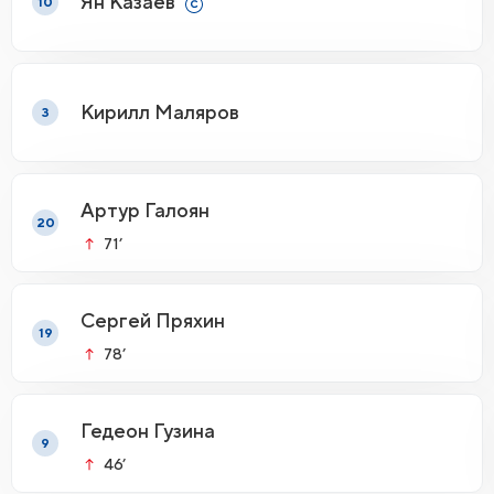
Ян Казаев
10
Кирилл Маляров
3
Артур Галоян
20
71’
Сергей Пряхин
19
78’
Гедеон Гузина
9
46’