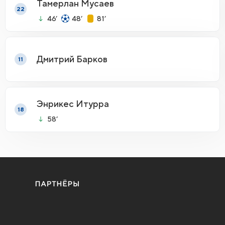
Тамерлан Мусаев
22
46’
48’
81’
Дмитрий Барков
11
Энрикес Итурра
18
58’