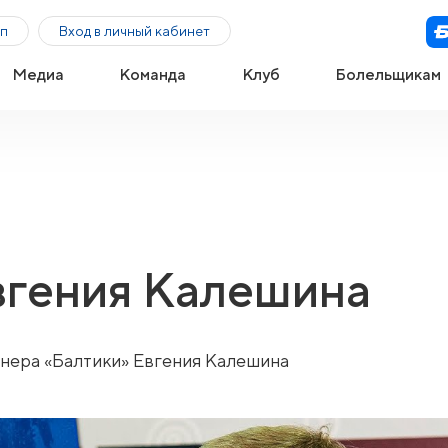
п
Вход в личный кабинет
Медиа
Команда
Клуб
Болельщикам
вгения Калешина
нера «Балтики»
Евгения Калешина