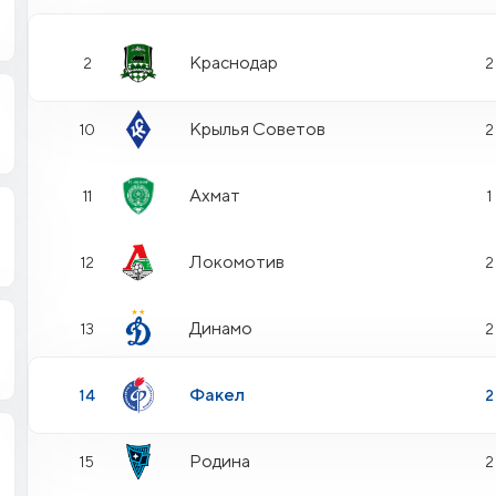
Краснодар
2
2
Крылья Советов
10
2
Ахмат
11
1
Локомотив
12
2
Динамо
13
2
Факел
14
2
Родина
15
2