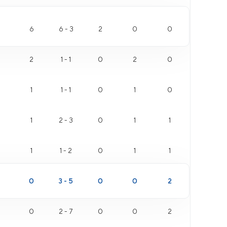
6
6 - 3
2
0
0
2
1 - 1
0
2
0
1
1 - 1
0
1
0
1
2 - 3
0
1
1
1
1 - 2
0
1
1
0
3 - 5
0
0
2
0
2 - 7
0
0
2