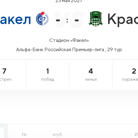
23 мая 2027
акел
Кра
-
-
:
Стадион «Факел»
Альфа-Банк Российская Премьер-лига , 29 тур
7
1
4
2
стреч
побед
ничьи
пораже
№
клуб
И