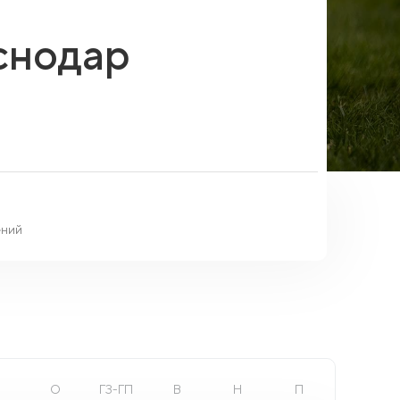
снодар
ний
О
ГЗ-ГП
В
Н
П