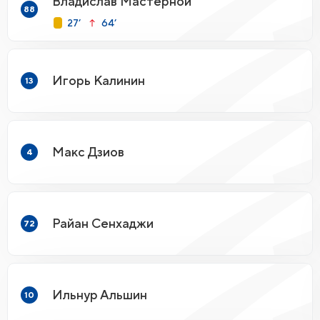
Владислав Мастерной
88
27’
64’
Игорь Калинин
13
Макс Дзиов
4
Райан Сенхаджи
72
Ильнур Альшин
10