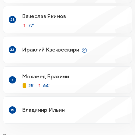
Вячеслав Якимов
23
77’
Ираклий Квеквескири
33
Мохамед Брахими
7
25’
64’
Владимир Ильин
15