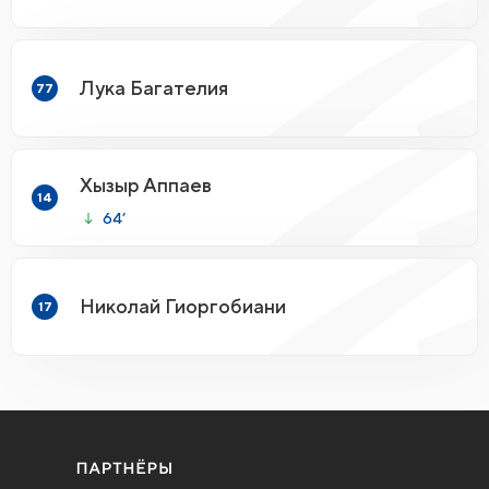
Лука Багателия
77
Хызыр Аппаев
14
64’
Николай Гиоргобиани
17