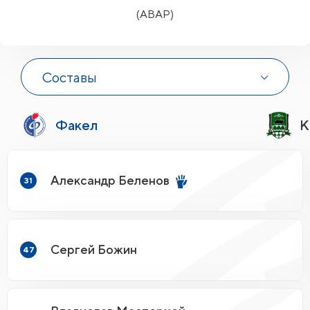
(АВАР)
Составы
Факел
К
Александр Беленов
31
Сергей Божин
47