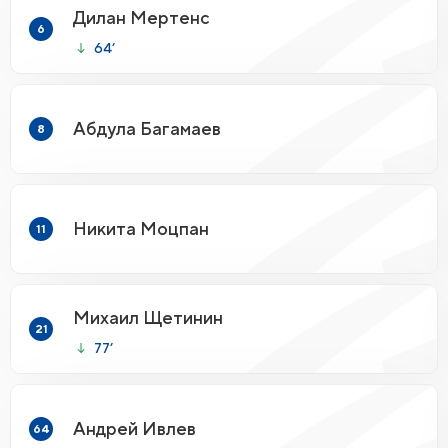
Дилан Мертенс
6
64’
Абдула Багамаев
8
Никита Моцпан
11
Михаил Щетинин
21
77’
Андрей Ивлев
64