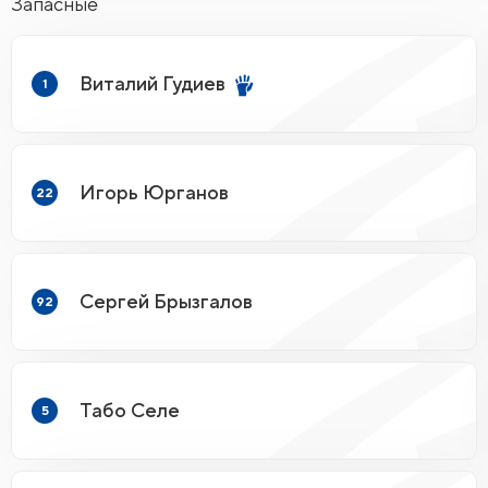
Запасные
Виталий Гудиев
1
Игорь Юрганов
22
Сергей Брызгалов
92
Табо Селе
5