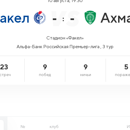
10 августа, 19:30
акел
Ахм
-
-
:
Стадион «Факел»
Альфа-Банк Российская Премьер-лига , 3 тур
23
9
9
5
стреч
побед
ничьи
пораже
№
клуб
И