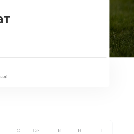
ат
ний
О
ГЗ-ГП
В
Н
П