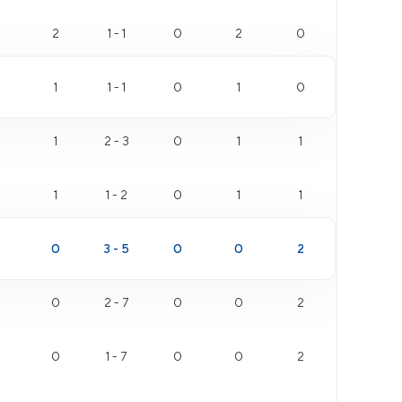
2
1 - 1
0
2
0
1
1 - 1
0
1
0
1
2 - 3
0
1
1
1
1 - 2
0
1
1
0
3 - 5
0
0
2
0
2 - 7
0
0
2
0
1 - 7
0
0
2