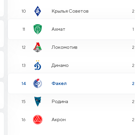
Крылья Советов
10
2
Ахмат
11
1
Локомотив
12
2
Динамо
13
2
Факел
14
2
Родина
15
2
Акрон
16
2