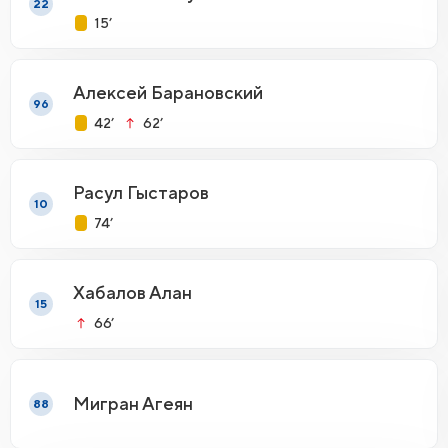
22
15’
Алексей Барановский
96
42’
62’
Расул Гыстаров
10
74’
Хабалов Алан
15
66’
Мигран Агеян
88