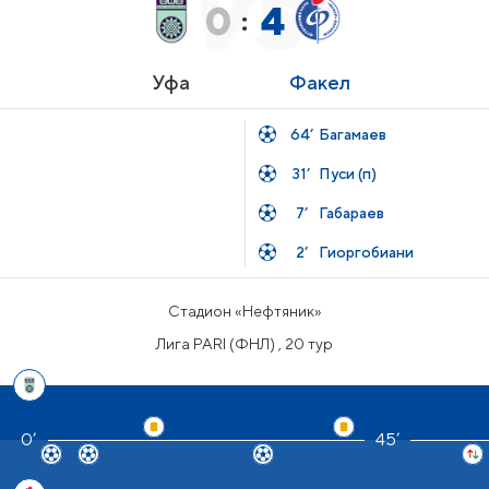
0
4
:
Уфа
Факел
64’
Багамаев
31’
Пуси (п)
7’
Габараев
2’
Гиоргобиани
Стадион «Нефтяник»
Лига PARI (ФНЛ) , 20 тур
45’