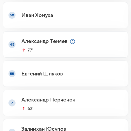
Иван Хомуха
50
Александр Теняев
45
77’
Евгений Шляков
55
Александр Перченок
7
62’
Залимхан Юсупов