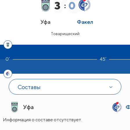
3
0
:
Уфа
Факел
Товарищеский
45’
Составы
Уфа
Ф
Информация о составе отсутствует.