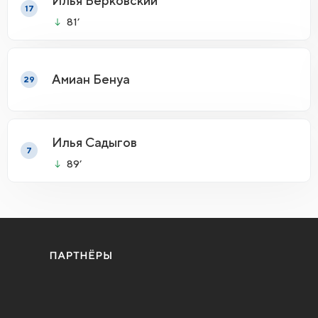
Илья Берковский
17
81’
Амиан Бенуа
29
Илья Садыгов
7
89’