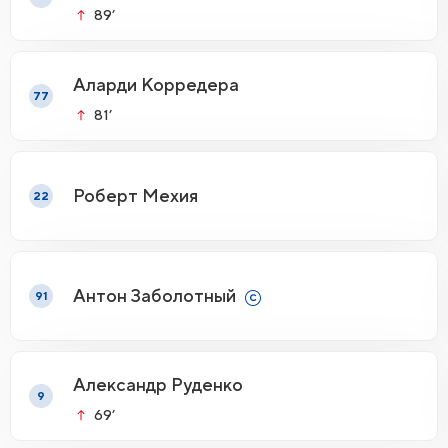
89’
Аларди Корредера
77
81’
Роберт Мехия
22
Антон Заболотный
91
Александр Руденко
9
69’