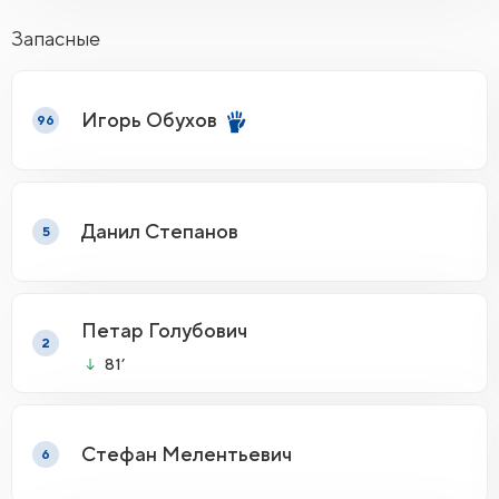
Запасные
Игорь Обухов
96
Данил Степанов
5
Петар Голубович
2
81’
Стефан Мелентьевич
6