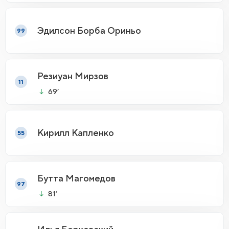
Эдилсон Борба Ориньо
99
Резиуан Мирзов
11
69’
Кирилл Капленко
55
Бутта Магомедов
97
81’