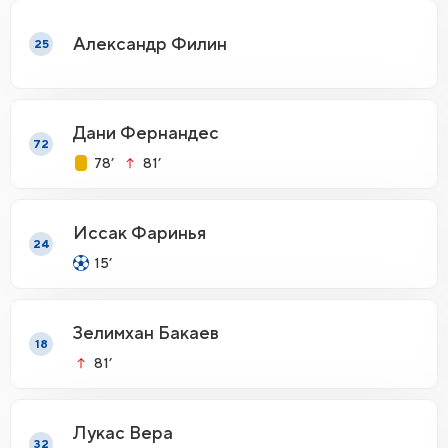
Александр Филин
25
Дани Фернандес
72
78’
81’
Иссак Фаринья
24
15’
Зелимхан Бакаев
18
81’
Лукас Вера
32