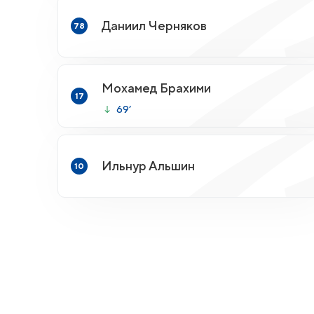
Даниил Черняков
78
Мохамед Брахими
17
69’
Ильнур Альшин
10