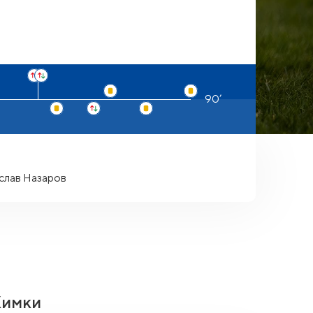
слав Назаров
Химки