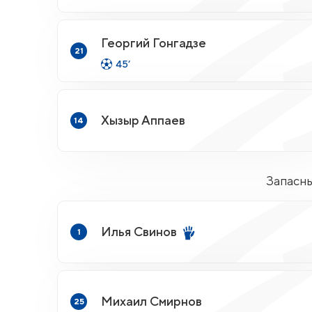
Георгий Гонгадзе
21
45’
Хызыр Аппаев
14
Запасн
Илья Свинов
1
Михаил Смирнов
25