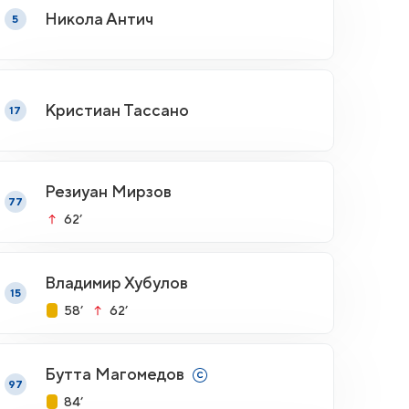
Никола Антич
5
Кристиан Тассано
17
Резиуан Мирзов
77
62’
Владимир Хубулов
15
58’
62’
Бутта Магомедов
97
84’