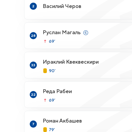
Василий Черов
2
Руслан Магаль
28
69’
Ираклий Квеквескири
33
90’
Реда Рабеи
22
69’
Роман Акбашев
7
79’