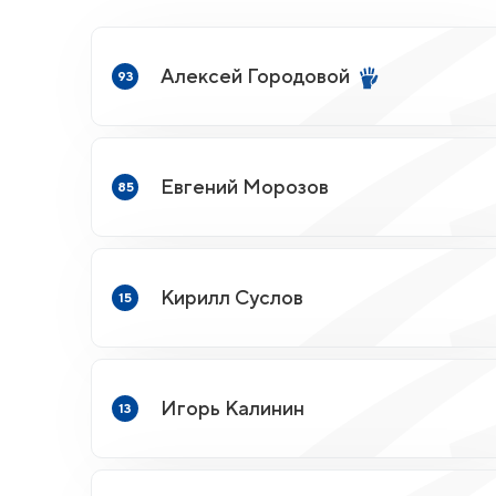
Алексей Городовой
93
Евгений Морозов
85
Кирилл Суслов
15
Игорь Калинин
13