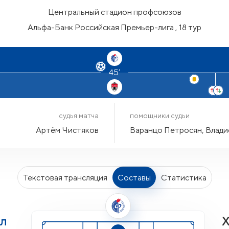
Центральный стадион профсоюзов
Альфа-Банк Российская Премьер-лига , 18 тур
45’
судья матча
помощники судьи
Артём Чистяков
Варанцо Петросян, Влади
Текстовая трансляция
Составы
Статистика
л