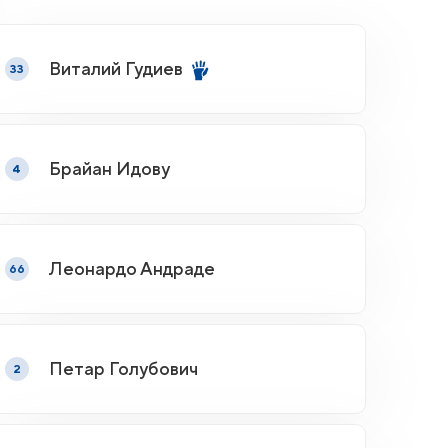
Виталий Гудиев
33
Брайан Идову
4
Леонардо Андраде
66
Петар Голубович
2