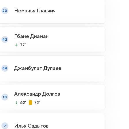
Неманья Главчич
20
Гбане Диаман
42
77’
Джамбулат Дулаев
84
Александр Долгов
10
62’
72’
Илья Садыгов
7