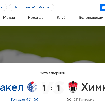
п
Вход в личный кабинет
Медиа
Команда
Клуб
Болельщикам
матч завершен
акел
Хим
1
1
:
Гонгадзе
45’
21’
Гильерме