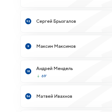
Сергей Брызгалов
92
Максим Максимов
9
Андрей Мендель
18
69’
Матвей Ивахнов
56