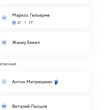
Маркос Гильерме
11
21’
77’
Жаниу Бикел
16
апасные
Антон Митрюшкин
1
Виталий Лысцов
50