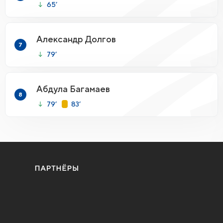
65’
Александр Долгов
7
79’
Абдула Багамаев
8
79’
83’