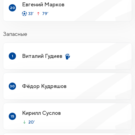
Евгений Марков
20
33’
79’
Запасные
Виталий Гудиев
1
Фёдор Кудряшов
30
Кирилл Суслов
15
20’