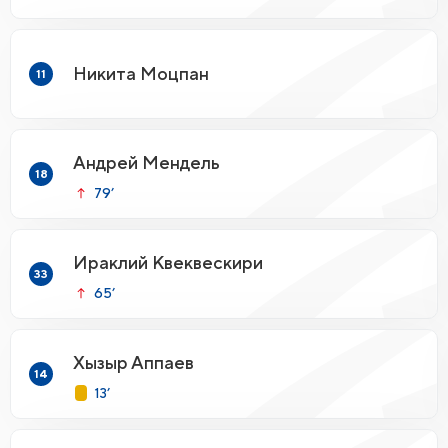
Никита Моцпан
11
Андрей Мендель
18
79’
Ираклий Квеквескири
33
65’
Хызыр Аппаев
14
13’