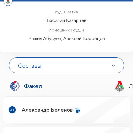
судья матча
Василий Казарцев
помощники судьи
Рашид Абусуев, Алексей Воронцов
Составы
Факел
Л
Александр Беленов
31