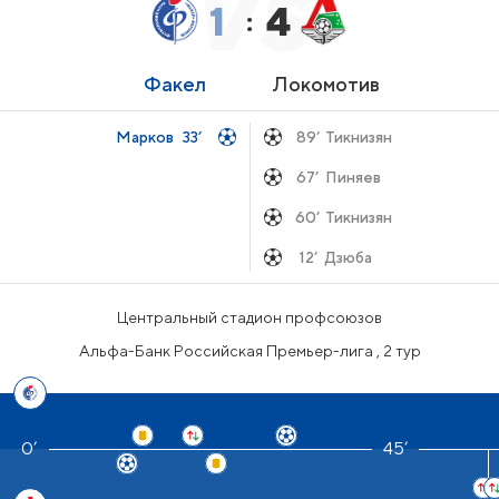
1
4
:
Факел
Локомотив
Марков
33’
89’
Тикнизян
67’
Пиняев
60’
Тикнизян
12’
Дзюба
Центральный стадион профсоюзов
Альфа-Банк Российская Премьер-лига , 2 тур
45’