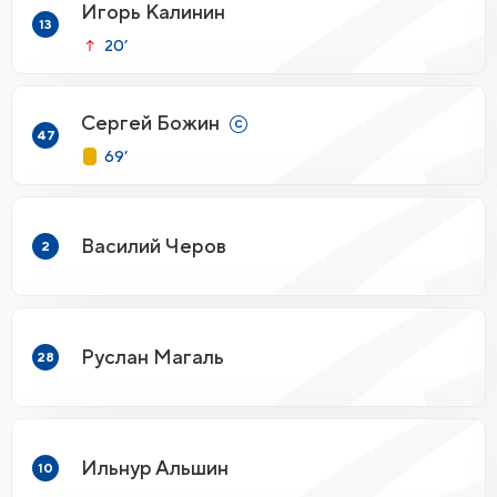
Игорь Калинин
13
20’
Сергей Божин
47
69’
Василий Черов
2
Руслан Магаль
28
Ильнур Альшин
10