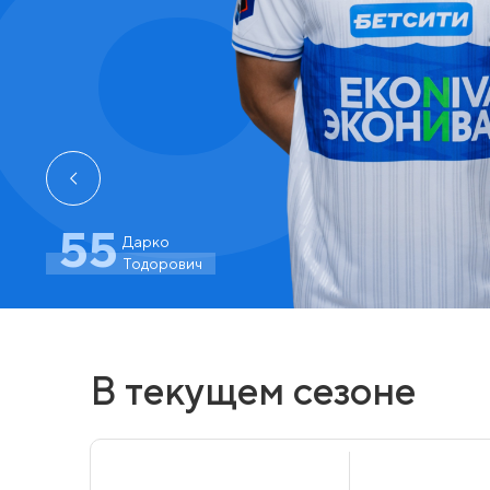
55
Дарко
Тодорович
В текущем сезоне