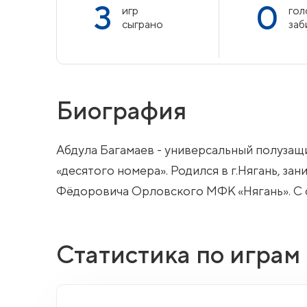
3
0
игр
гол
сыграно
заб
Биография
Абдула Багамаев - универсальный полузащи
«десятого номера». Родился в г.Нягань, з
Фёдоровича Орловского МФК «Нягань». С с
Статистика по играм