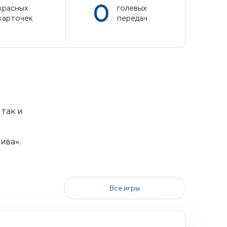
0
красных
голевых
карточек
передач
так и
ива».
Все игры