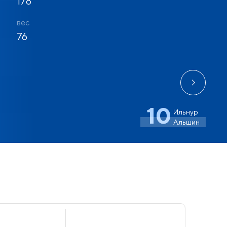
178
вес
76
10
Ильнур
Альшин