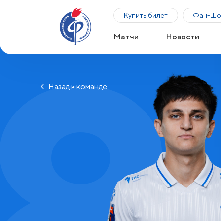
8
Купить билет
Фан-Шо
Матчи
Новости
Назад к команде