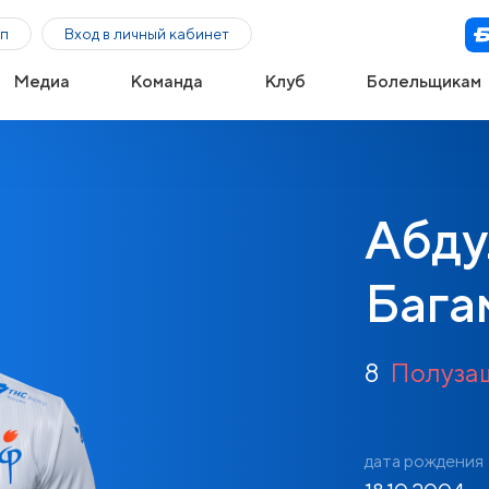
п
Вход в личный кабинет
Медиа
Команда
Клуб
Болельщикам
Абду
Бага
8
Полуза
дата рождения