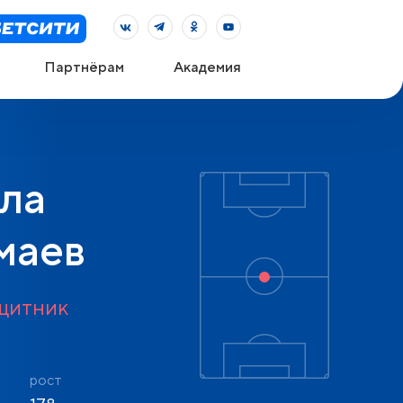
Партнёрам
Академия
ла
маев
щитник
рост