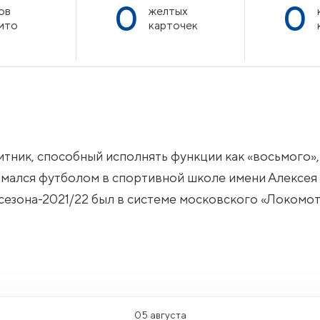
0
0
ов
желтых
ито
карточек
тник, способный исполнять функции как «восьмого», 
анимался футболом в спортивной школе имени Алексея
езона-2021/22 был в системе московского «Локомот
05 августа