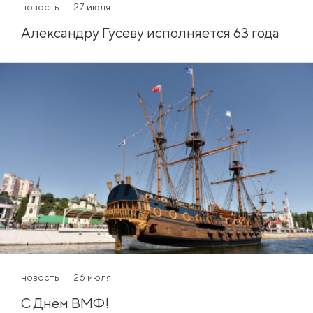
новость
27 июля
Александру Гусеву исполняется 63 года
новость
26 июля
С Днём ВМФ!