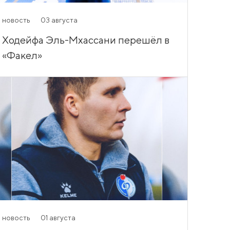
новость
03 августа
Ходейфа Эль-Мхассани перешёл в
«Факел»
новость
01 августа