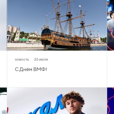
новость
26 июля
С Днём ВМФ!