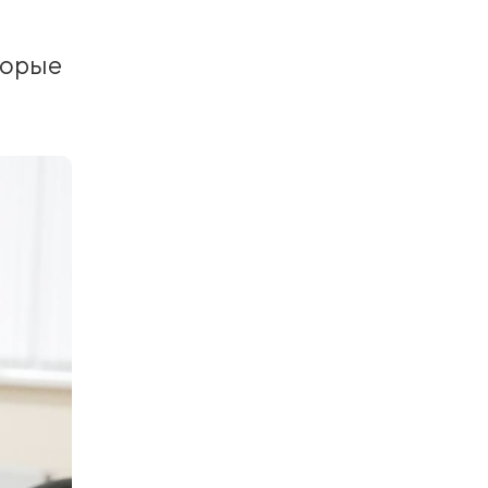
торые