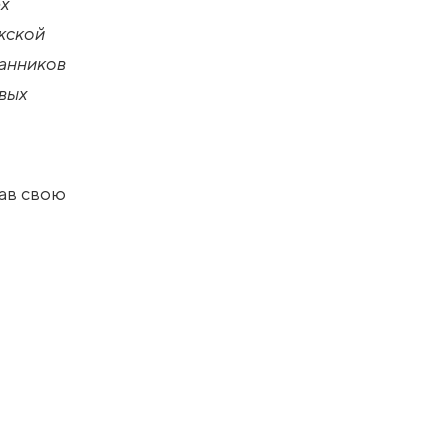
ёх
жской
танников
ивых
ав свою