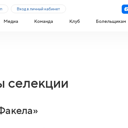
п
Вход в личный кабинет
Медиа
Команда
Клуб
Болельщикам
ы селекции
Факела»