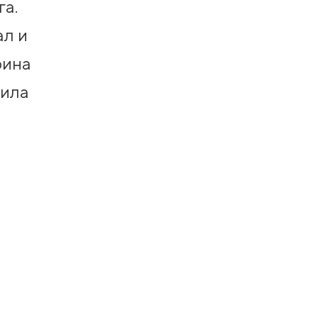
га.
ал и
рина
чила