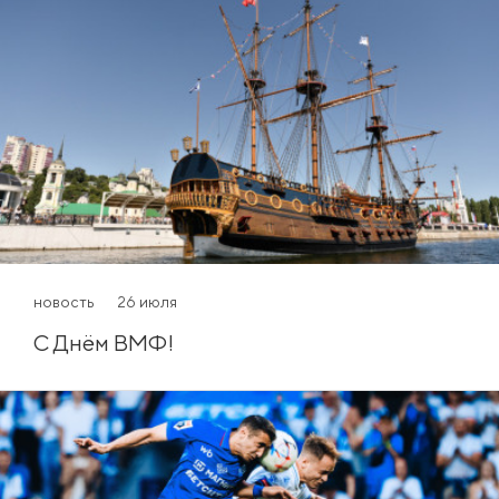
новость
26 июля
С Днём ВМФ!