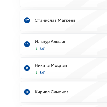
Станислав Магкеев
27
Ильнур Альшин
10
84’
Никита Моцпан
11
84’
Кирилл Симонов
18