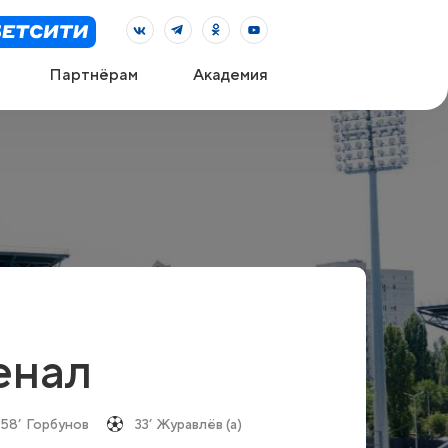
Партнёрам
Академия
енал
58’
Горбунов
33’
Журавлёв (а)