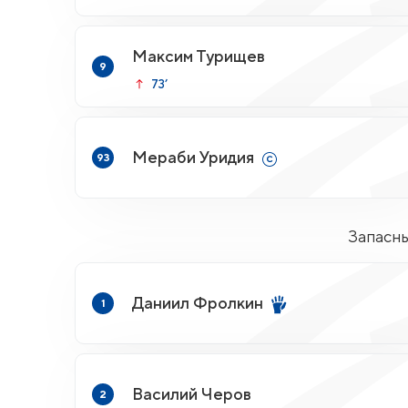
Максим Турищев
9
73’
Мераби Уридия
93
Запасн
Даниил Фролкин
1
Василий Черов
2