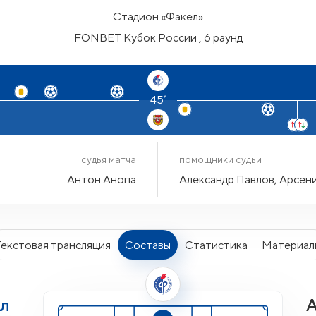
Стадион «Факел»
FONBET Кубок России , 6 раунд
45’
судья матча
помощники судьи
Антон Анопа
Александр Павлов, Арсени
Текстовая трансляция
Составы
Статистика
Материал
л