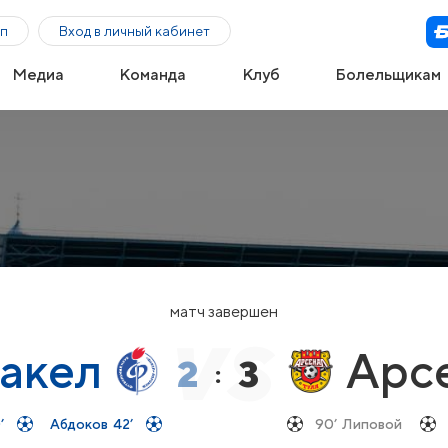
п
Вход в личный кабинет
Медиа
Команда
Клуб
Болельщикам
матч завершен
акел
Арс
2
3
:
’
Абдоков
42’
90’
Липовой