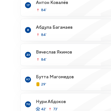
Антон Ковалёв
17
84’
Абдула Багамаев
8
84’
Вячеслав Якимов
23
84’
Бутта Магомедов
97
29’
Нури Абдоков
70
42’
73’