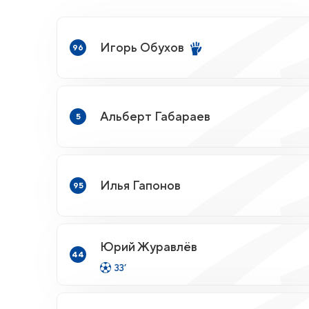
Игорь Обухов
96
Альберт Габараев
5
Илья Гапонов
95
Юрий Журавлёв
44
33’