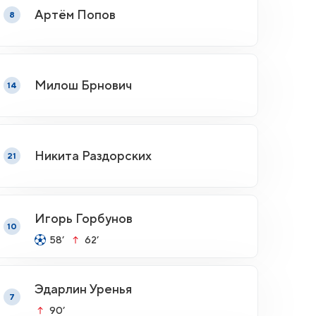
Артём Попов
8
Милош Брнович
14
Никита Раздорских
21
Игорь Горбунов
10
58’
62’
Эдарлин Уренья
7
90’