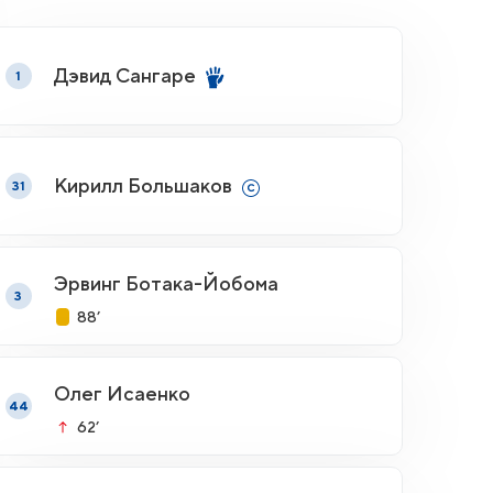
Дэвид Сангаре
1
Кирилл Большаков
31
Эрвинг Ботака-Йобома
3
88’
Олег Исаенко
44
62’