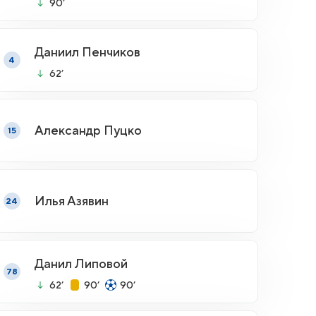
90’
Даниил Пенчиков
4
62’
Александр Пуцко
15
Илья Азявин
24
Данил Липовой
78
62’
90’
90’