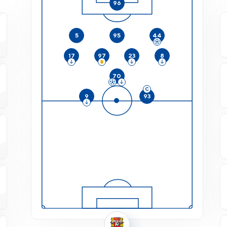
96
5
95
44
17
97
23
8
70
9
93