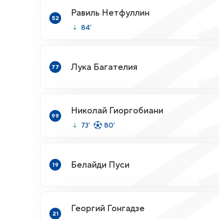
Равиль Нетфуллин
52
84’
Лука Багателия
77
Николай Гиоргобиани
99
73’
80’
Белайди Пуси
19
Георгий Гонгадзе
21