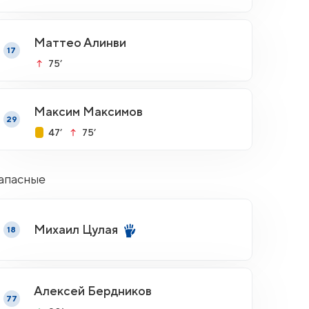
Маттео Алинви
17
75’
Максим Максимов
29
47’
75’
апасные
Михаил Цулая
18
Алексей Бердников
77