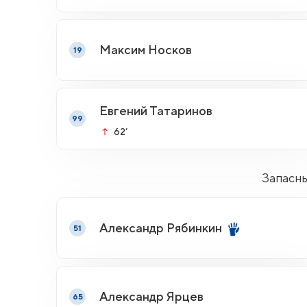
Максим Носков
19
Евгений Татаринов
99
62’
Запасн
Александр Рябинкин
51
Александр Ярцев
65