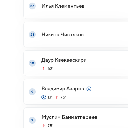
Илья Клементьев
26
Никита Чистяков
23
Даур Квеквескири
10
62’
Владимир Азаров
9
13’
75’
Муслим Бамматгереев
7
75’