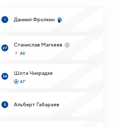
Даниил Фролкин
1
Станислав Магкеев
27
46’
Шота Чихрадзе
24
47’
Альберт Габараев
5