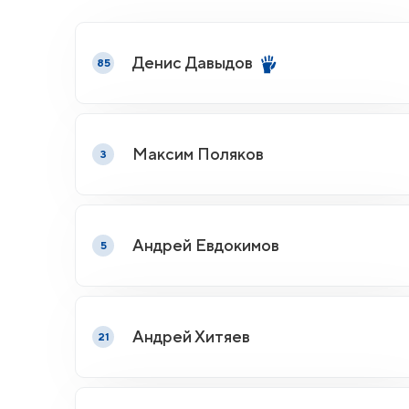
Денис Давыдов
85
Максим Поляков
3
Андрей Евдокимов
5
Андрей Хитяев
21