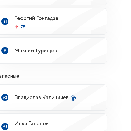
Георгий Гонгадзе
21
75’
Максим Турищев
9
апасные
Владислав Калиничев
62
Илья Гапонов
95