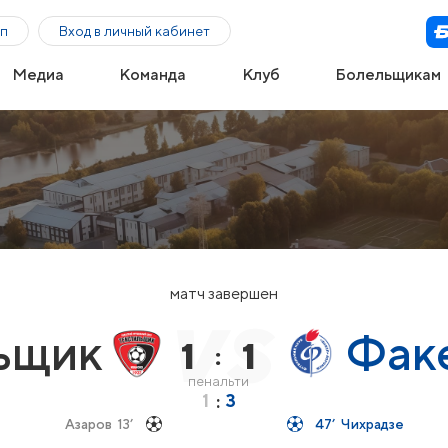
п
Вход в личный кабинет
Медиа
Команда
Клуб
Болельщикам
матч завершен
ьщик
Фак
1
1
:
пенальти
1
:
3
Азаров
13’
47’
Чихрадзе