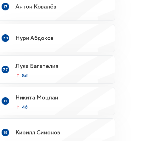
Антон Ковалёв
17
Нури Абдоков
70
Лука Багателия
77
86’
Никита Моцпан
11
46’
Кирилл Симонов
18