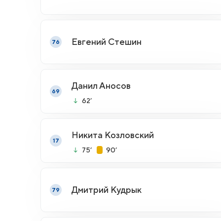
Евгений Стешин
76
Данил Аносов
69
62’
Никита Козловский
17
75’
90’
Дмитрий Кудрык
79