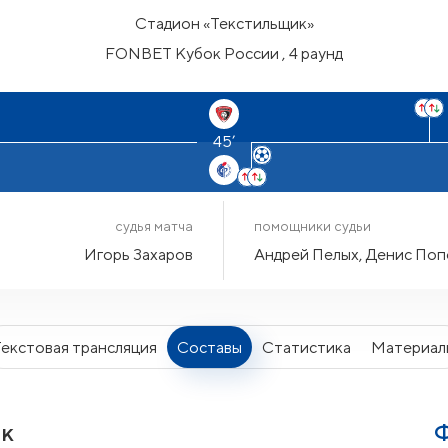
Стадион «Текстильщик»
FONBET Кубок России , 4 раунд
45’
судья матча
помощники судьи
Игорь Захаров
Андрей Пелых, Денис Попо
Текстовая трансляция
Составы
Статистика
Материал
ик