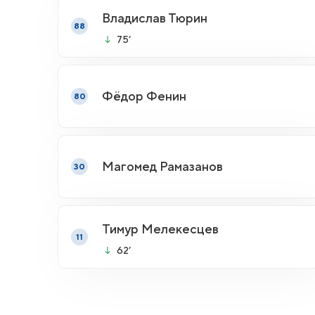
Владислав Тюрин
88
75’
Фёдор Фенин
80
Магомед Рамазанов
30
Тимур Мелекесцев
11
62’