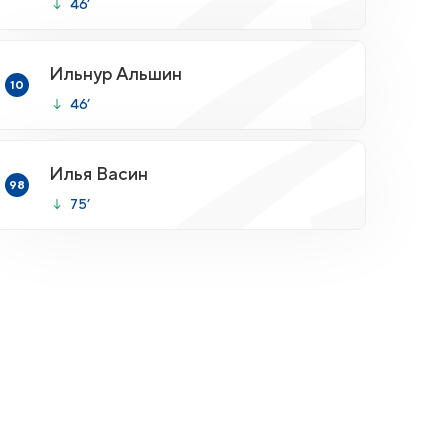
46’
Ильнур Альшин
10
46’
Илья Васин
98
75’