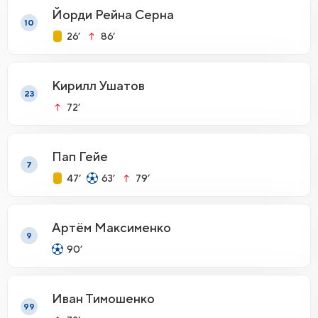
Йорди Рейна Серна
10
26’
86’
Кирилл Ушатов
23
72’
Пап Гейе
7
47’
63’
79’
Артём Максименко
9
90’
Иван Тимошенко
99