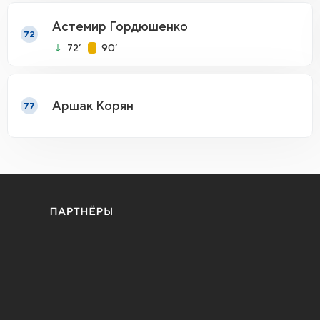
Астемир Гордюшенко
72
72’
90’
Аршак Корян
77