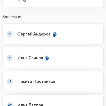
72’
Запасные
Сергей Айдаров
1
Илья Свинов
71
Никита Постников
17
Илья Дятлов
49