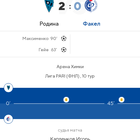
2
0
:
Родина
Факел
Максименко
90’
Гейе
63’
Арена Химки
Лига PARI (ФНЛ) , 10 тур
45’
судья матча
Капленков Игорь