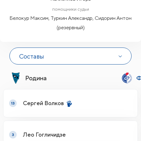
помощники судьи
Белокур Максим, Туркин Александр, Сидорин Антон
(резервный)
Составы
Родина
Ф
Сергей Волков
13
Лео Гогличидзе
3