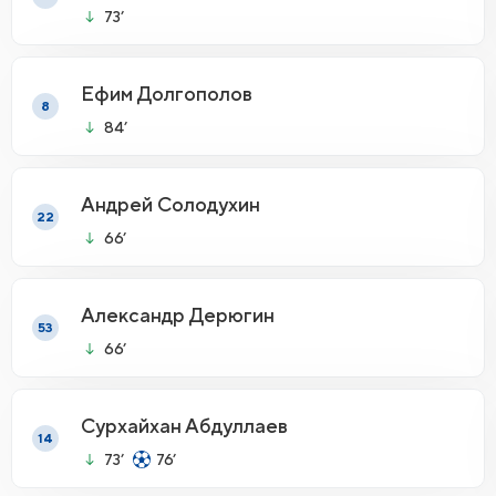
73’
Ефим Долгополов
8
84’
Андрей Солодухин
22
66’
Александр Дерюгин
53
66’
Сурхайхан Абдуллаев
14
73’
76’