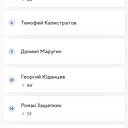
Тимофей Калистратов
6
Даниил Маругин
3
Георгий Юдинцев
21
84’
Роман Защепкин
10
73’