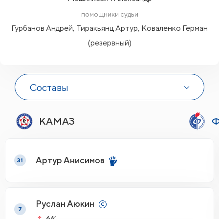
помощники судьи
Гурбанов Андрей, Тиракьянц Артур, Коваленко Герман
(резервный)
Составы
КАМАЗ
Ф
Артур Анисимов
31
Руслан Аюкин
7
66’