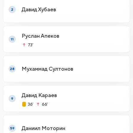
Давид Хубаев
2
Руслан Апеков
11
73’
Мухаммад Султонов
28
Давид Караев
9
36’
66’
Даниил Моторин
59