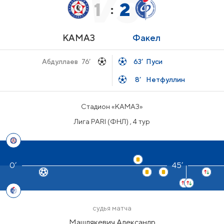
1
2
:
КАМАЗ
Факел
Абдуллаев
76’
63’
Пуси
8’
Нетфуллин
Стадион «КАМАЗ»
Лига PARI (ФНЛ) , 4 тур
45’
судья матча
Машлякевич Александр