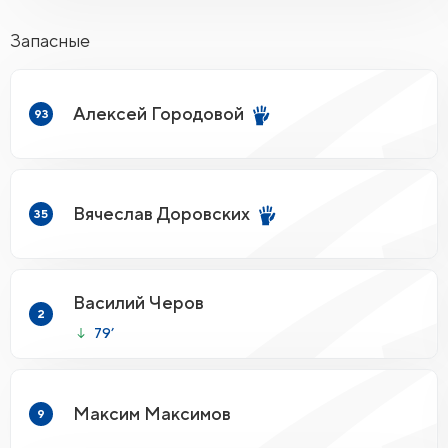
Запасные
Алексей Городовой
93
Вячеслав Доровских
35
Василий Черов
2
79’
Максим Максимов
9