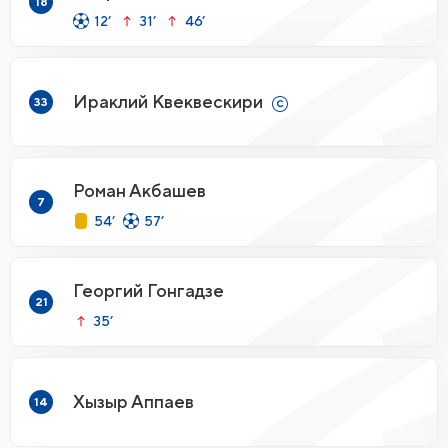
18
12’
31’
46’
Ираклий Квеквескири
33
Роман Акбашев
7
54’
57’
Георгий Гонгадзе
21
35’
Хызыр Аппаев
14