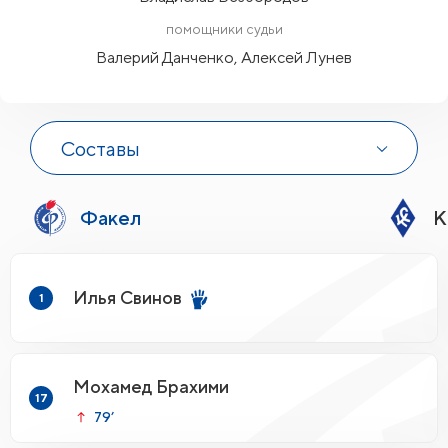
помощники судьи
Валерий Данченко, Алексей Лунев
Составы
Факел
К
Илья Свинов
1
Мохамед Брахими
17
79’