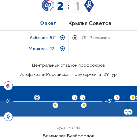
2
1
:
Факел
Крылья Советов
Акбашев
57’
75’
Рассказов
Мендель
12’
Центральный стадион профсоюзов
Альфа-Банк Российская Премьер-лига , 29 тур
45’
судья матча
Владислав Безбородов