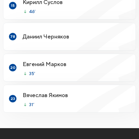
Кирилл Суслов
15
46’
Даниил Черняков
78
Евгений Марков
20
35’
Вячеслав Якимов
23
31’