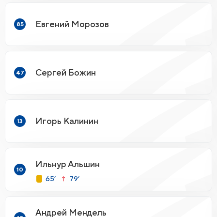
Евгений Морозов
85
Сергей Божин
47
Игорь Калинин
13
Ильнур Альшин
10
65’
79’
Андрей Мендель