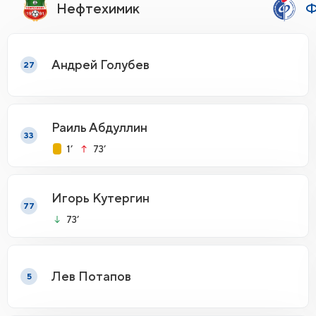
Нефтехимик
Ф
Андрей Голубев
27
Раиль Абдуллин
33
1’
73’
Игорь Кутергин
77
73’
Лев Потапов
5