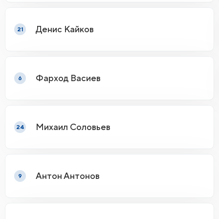
Денис Кайков
21
Фарход Васиев
6
Михаил Соловьев
24
Антон Антонов
9