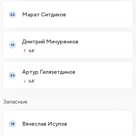
Марат Ситдиков
22
Дмитрий Мичуренков
19
64’
Артур Гилязетдинов
26
64’
Запасные
Вячеслав Исупов
18