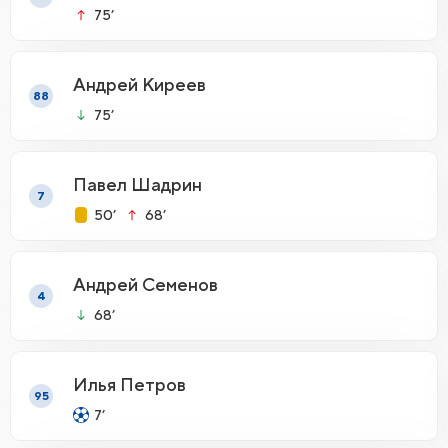
75’
Андрей Киреев
88
75’
Павел Шадрин
7
50’
68’
Андрей Семенов
4
68’
Илья Петров
95
7’