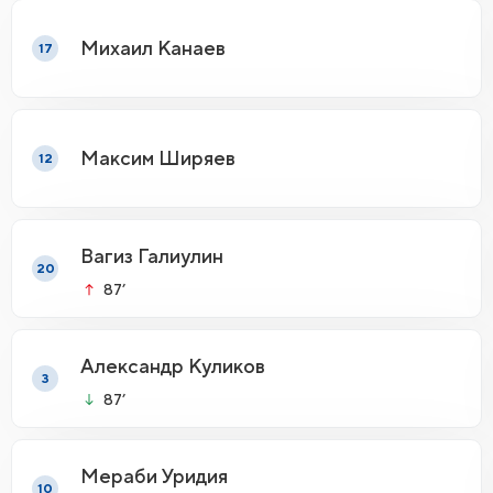
Михаил Канаев
17
Максим Ширяев
12
Вагиз Галиулин
20
87’
Александр Куликов
3
87’
Мераби Уридия
10